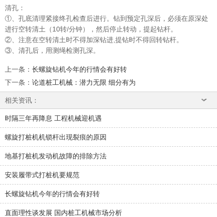
清孔：
①、孔底清理紧接终孔检查后进行。钻到预定孔深后，必须在原深处
进行空转清土（10转/分钟），然后停止转动，提起钻杆。
②、注意在空转清土时不得加深钻进,提钻时不得回转钻杆。
③、清孔后，用测绳检测孔深。
上一条
：
长螺旋钻机今年的行情会有好转
下一条
：
论道桩工机械：潜力无限 细分有为
相关资讯：
时隔三年再降息 工程机械迎机遇
螺旋打桩机机锁杆出现裂痕的原因
地基打桩机发动机故障的排除方法
安装履带式打桩机要规范
长螺旋钻机今年的行情会有好转
直面理性谈发展 国内桩工机械市场分析