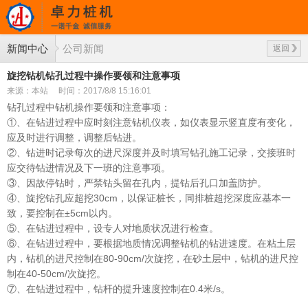
新闻中心
公司新闻
返回
旋挖钻机钻孔过程中操作要领和注意事项
来源：本站
时间：2017/8/8 15:16:01
钻孔过程中钻机操作要领和注意事项：
①、在钻进过程中应时刻注意钻机仪表，如仪表显示竖直度有变化，
应及时进行调整，调整后钻进。
②、钻进时记录每次的进尺深度并及时填写钻孔施工记录，交接班时
应交待钻进情况及下一班的注意事项。
③、因故停钻时，严禁钻头留在孔内，提钻后孔口加盖防护。
④、旋挖钻孔应超挖30cm，以保证桩长，同排桩超挖深度应基本一
致，要控制在±5cm以内。
⑤、在钻进过程中，设专人对地质状况进行检查。
⑥、在钻进过程中，要根据地质情况调整钻机的钻进速度。在粘土层
内，钻机的进尺控制在80-90cm/次旋挖，在砂土层中，钻机的进尺控
制在40-50cm/次旋挖。
⑦、在钻进过程中，钻杆的提升速度控制在0.4米/s。