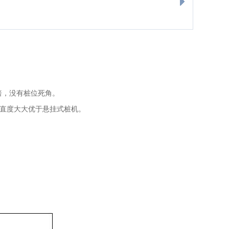
倍，没有桩位死角。
垂直度大大优于悬挂式桩机。