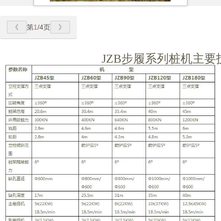
第
1
/4页
JZB
步履系列桩机主要