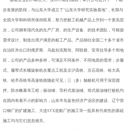
步发展的阶段，与山东大学成立了“山东大学研究实验基地”，长期与
全国大学和科研所保持联系，努力把桩工机械产品上升到一个更高层
次，公司拥有现代化的生产厂房、的生产设备、的技术团队，可根据
需求设计、制造出用户满意的桩工产品。产品销往全国二十多个省市
自治区并出口到俄罗斯、乌兹别克斯坦、阿联酋、安哥拉等多个和地
区，公司的产品多种多样，可满足不同条件、不同地质的需求；步履
式、履带式长螺旋桩机在重点工程及京沪高铁、京石高铁、哈大高
铁、哈齐高铁等高速铁路随处可见；三（多）轴桩机可用于深层搅
拌、防水帷幕等工程；振动锤、导杆式柴油锤、筒式柴油锤打桩机均
在国内有着不小的影响力，山东半岛蓝色经济产业区的建设、辽宁营
口钢厂的扩建施工、大连STX造船厂的施工等一批具有代表性的基础
施工均与它们息息相关。