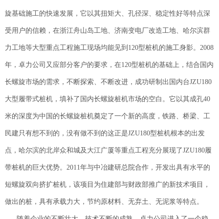
旋基础施工的快速发展，它以其扭矩大、孔径深、稳定性好等特点深
受用户的信赖，在浙江舟山岛工地、济南变电厂改造工地、哈尔滨群
力工地等大型重点工程施工现场均能见到120型桩机的施工身影。2008
年，卓力公司又应部分客户的要求，在120型桩机的基础上，结合国内
长螺旋市场的需求，不断探索、不断改进，成功研制出国内台JZU180
大型履带式桩机，填补了国内长螺旋桩机市场的空白。它以其成孔40
米的深度为中国的长螺旋桩机奠定了一个新的高度，铁路、桥梁、工
民建只有想不到的，没有做不到的这正是JZU180型桩机根本的出发
点，哈尔滨的北岸众和城及大江广厦等重点工程充分展现了JZU180履
带桩机的巨大优势。2011年与中冶建研总院合作，开发出具有水平的
短螺旋双向挤扩桩机，该项目为住建部与财政部推广的新技术项目，
做出的桩，具有承载力大，节约原材料、无弃土、无泥浆等特点。
随着企业的不断壮大、技术不断的成熟，卓力公司进入了一个稳