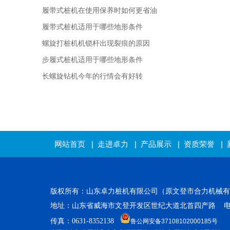
履带式桩机在使用保养时如何更省油
履带式桩机适用于哪些地形条件
螺旋打桩机机锁杆出现裂痕的原因
步履式桩机适用于哪些地形条件
长螺旋钻机今年的行情会有好转
网站首页
|
走进卓力
|
产品展示
|
资质荣誉
|
版权所有：山东卓力桩机有限公司（原文登市合力机械
地址：山东省威海市文登开发
区世纪大道北首四产路 电话：0631
传真：0631-8352138
鲁公网安备37108102000185号