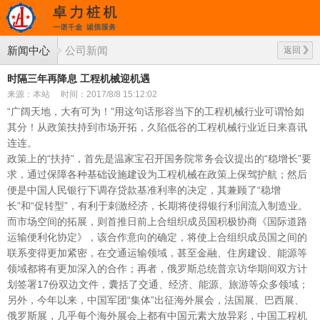
新闻中心
公司新闻
返回
时隔三年再降息 工程机械迎机遇
来源：本站
时间：2017/8/8 15:12:02
“广阔天地，大有可为！”用这句话形容当下的工程机械行业可谓恰如
其分！从政策扶持到市场开拓，久陷低谷的工程机械行业近日来喜讯
连连。
政策上的“扶持”，首先是温家宝召开国务院常务会议提出的“稳增长”要
求，通过保障各种基础设施建设为工程机械在政策上保驾护航；然后
便是中国人民银行下调存贷款基准利率的决定，其兼顾了“稳增
长”和“促转型”，有利于刺激经济，长期将使得银行利润流入制造业。
而市场空间的拓展，则首推日前上合组织成员国积极协商《国际道路
运输便利化协定》，该合作意向的确定，将使上合组织成员国之间的
联系变得更加紧密，在交通运输领域，甚至金融、住房建设、能源等
领域都将有更加深入的合作；再者，俄罗斯总统普京访华期间双方计
划签署17份双边文件，囊括了交通、经济、能源、旅游等众多领域；
另外，今年以来，中国军团“集体”出征海外展会，法国展、巴西展、
俄罗斯展，几乎每个海外展会上都有中国元素大放异彩，中国工程机